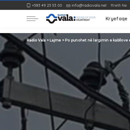
+383 49 23 53 00
info@radiovala.net
Rreth Ne
Rozë
Kryefaqe
Rozë
Radio Vala
>
Lajme
>
Po punohet në largimin e kabllove e