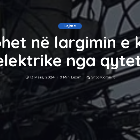
Lajme
het në largimin e 
elektrike nga qytet
13 Mars, 2024
0 Min Lexim
Shto Koment