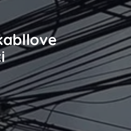
kabllove
i