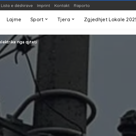
Lista e dëshirave
Imprint
Kontakt
Raporto
OP-ED
Teknologji
S
Lajme
Sport
Tjera
Zgjedhjet Lokale 202
OP-ED
Teknologji
S
lektrike nga qyteti