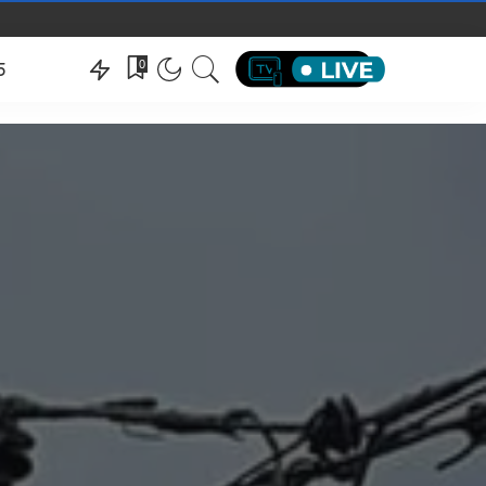
hëndeti
0
5
hëndeti