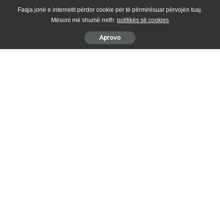
Faqja jonë e internetit përdor cookie për të përmirësuar përvojën tuaj.
Mësoni më shumë rreth:
politikës së cookies
Aprovo
Me rastin e 59 vjetorit të ndarjes nga kjo jetë të Fan S. Nolit,
Kryesia e “VATRËS” bëri homazhe dhe lutje për shpirtin e tij.
Kryetari i saj, z. Maksutaj, vendosi lule pranë varrit të Nolit duke
kujtuar punën e madhe që ai bëri për të mirën e komunitetit
shqiptar në SHBA dhe kombin në tërësi.
Ndërkohë Zv/Kryetari i “VATRËS” në Boston, Hirësia e Tij Peshkop
Theofan Koja, bëri “Shërbesën e Përshpirtjes” në gjuhën shqipe,
pikërisht nga përkthimet fetare që vetë Noli i ka shkruar.
Me rastin e këtij përvjetori të 59-të të fjetjes së Nolit, “VATRA” në