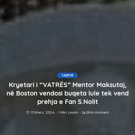
Lajme
Kryetari i “VATRËS” Mentor Maksutaj,
në Boston vendosi buqeta lule tek vend
prehja e Fan S.Nolit
13 Mars, 2024
1 Min Lexim
Shto Koment