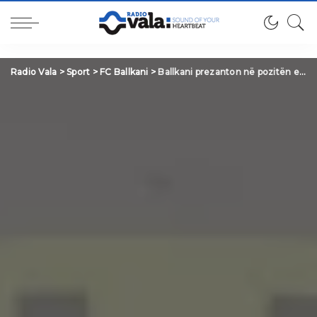
Radio Vala
>
Sport
>
FC Ballkani
>
Ballkani prezanton në pozitën e trajnerit ish-ndihmësin e Ilir Dajës