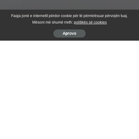
Faqja jonë e internetit përdor cookie për të përmirësuar përvojën tuaj.
Mësoni më shumë rreth:
politikës së cookies
Aprovo
Presidenti i klubit të futbollit Ballkani, Arsim Kabashi, ka
nënshkruar kontratë me Artim Pollozhanin, si trajner të
skuadrës.
Ky emërim vjen pas largimit të Ilir Dajës nga skuadra, njofton
Klankosova.tv.
Timonjeri i ri i suharekasëve ka qenë pjesë e “Xhebrailave” edhe
më parë, si ndihmës-trajner i Dajës, pastaj edhe zv.drejtor sportiv.
Në muajin mars, Ballkani dhe Pollozhani i i kishin ndarë rrugët,