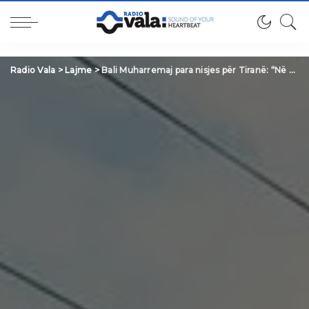
Radio Vala
>
Lajme
>
Bali Muharremaj para nisjes për Tiranë: “Në mbrojtje të çlirimtarëve tanë” /