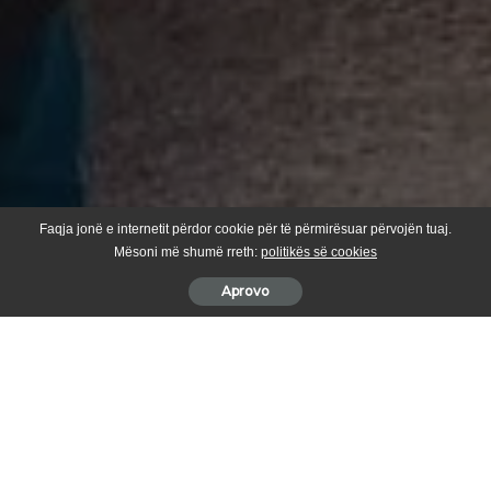
Faqja jonë e internetit përdor cookie për të përmirësuar përvojën tuaj.
Mësoni më shumë rreth:
politikës së cookies
Aprovo
Kryetari i Komunës së Suharekës, Bali Muharremaj, ka dhënë
një mesazh para nisjes për në Tiranë, ku sot pritet të mbahet
protesta kundër Gjykatës Speciale.
Përmes një postimi në rrjete sociale, Muharremaj ka theksuar