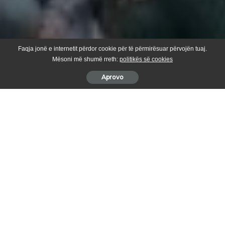
Faqja jonë e internetit përdor cookie për të përmirësuar përvojën tuaj.
Mësoni më shumë rreth:
politikës së cookies
Aprovo
Tri vite pa veprimtarin e ditëve të vështira të çështjes
kombëtare, pa aktivistin zyrtarin e funksionarin e LDK-së, pa
humanistin e madh e mbrojtësin e përkushtuar të personave
me nevoja të veçanta
.
Dega e LDK-së në Therandë, bacin Rexhë do ta kujton çdoherë si
një humanist e bashkëpunëtor të shkëlqyer, si një njeri të urtë e
mbështetës të njerëzve në nevojë, si një ndër kontribuesit e
zhvillimit demokratik të shoqërisë therandase e si një ndër njerëzit