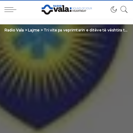
Radio Vala
>
Lajme
>
Tri vite pa veprimtarin e ditëve të vështira të çështjes kombëtare Rexhep Kuçi