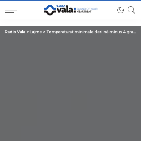
Radio Vala
>
Lajme
>
Temperaturat minimale deri në minus 4 gradë, ky është parashikimi i motit për sot