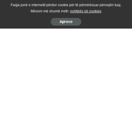
Faqja jonë e internetit përdor cookie për të përmirësuar përvojën tuaj.
Mësoni më shumë rreth:
politikës së cookies
Aprovo
Instituti Hidrometeorologjik i Kosovës ka njoftuar për motin
që do të mbajë këtë javë në vendin tonë.
Sipas IHMK-së, parashihet javë me kushte të qëndrueshme
meteorologjike.
“Kjo situatë stabile është krijuar për shkak të fushave të fuqishme
anticiklonike që kanë përfshirë pjesën më të madhe të Gadishullit
Ballkanik.”
“E hëne – Mot me diell dhe vranësira të pakta. Temperaturat
minimale do të lëvizin ndërmjet -4 deri -2 gradë Celsisus, ndërsa