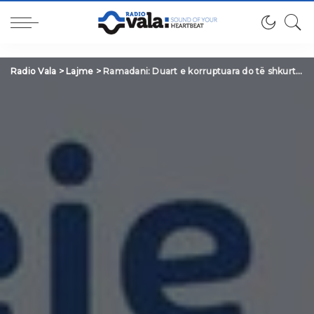
Radio Vala
>
Lajme
>
Ramadani: Duart e korruptuara do të shkurtohen, korrupsioni është veç vullnetar