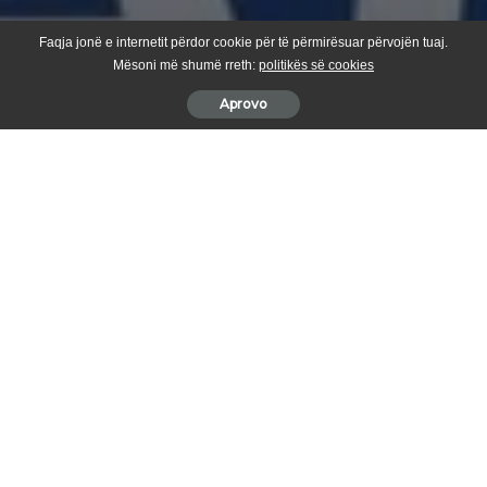
Faqja jonë e internetit përdor cookie për të përmirësuar përvojën tuaj.
Mësoni më shumë rreth:
politikës së cookies
Aprovo
Eksperti i sigurisë dhe njëherit kandidati për deputet nga
Aleanca për Ardhmërinë e Kosovës, Burim Ramadani, ka
reaguar ashpër ndaj fenomenit të korrupsionit, duke
theksuar se ai nuk ndodh me detyrim, por është rezultat i
vullnetit personal të individëve që përfshihen në të
.
Ai përmes një postimi në “Facebook”, ka thënë se askush nuk
mund të korruptohet me zor dhe se përgjegjësia për veprimet
korruptive bie drejtpërdrejt mbi ara që i pranojnë ato.
“Duart e korruptuara do të shkurtohen! Korrupsioni është veç
vullnetar. Secili duhet ta dijë: korrupsioni është veç vullnetar. Veç