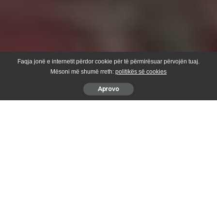
Faqja jonë e internetit përdor cookie për të përmirësuar përvojën tuaj.
Mësoni më shumë rreth:
politikës së cookies
Aprovo
Fero ka ndërruar emrin.
Ai ka njoftuar ndjekësit e tij se nga sot quhet Khattab.
“Khattab eshte emri im i ri”, ka shkruar ai në Instastory.