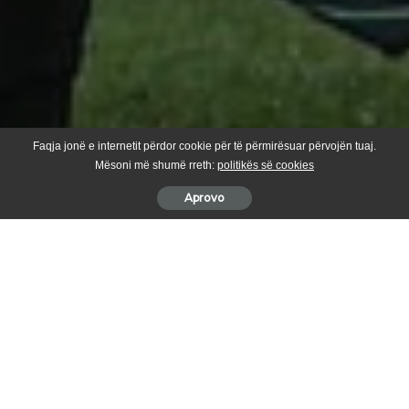
Faqja jonë e internetit përdor cookie për të përmirësuar përvojën tuaj.
Mësoni më shumë rreth:
politikës së cookies
Aprovo
Triumfi i djeshëm 1-0 ndaj
Shamrock Rovers
nuk ishte vetëm një
hap drejt fazës play-off të Ligës së Konferencës, por edhe një
tjetër dëshmi se
FC Ballkani
po shkruan historinë e futbollit
kosovar në arenën ndërkombëtare.
Me këtë fitore, kampioni nga Suhareka e ka çuar në
23.50 pikë
kontributin e tij në koeficientin evropian të Kosovës për pesë