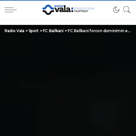
Radio Vala
>
Sport
>
FC Ballkani
>
FC Ballkani forcon dominimin evropian – rritet rekordi historik i koeficientit pas fitores ndaj Shamrock Rovers