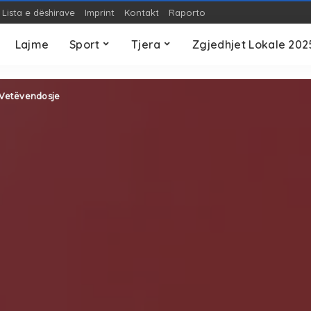
Lista e dëshirave
Imprint
Kontakt
Raporto
OP-ED
Teknologji
S
Lajme
Sport
Tjera
Zgjedhjet Lokale 202
OP-ED
Teknologji
S
s Vetëvendosje