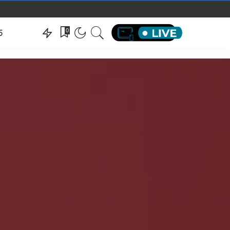
hëndeti
0
5
hëndeti