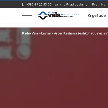
+383 49 23 53 00
info@radiovala.net
Rreth Ne
Rozë
Kryefaqe
Rozë
Radio Vala
>
Lajme
>
Arber Reshani i bashkohet Lëvizje