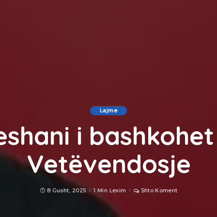
Lajme
shani i bashkohet
Vetëvendosje
8 Gusht, 2025
1 Min Lexim
Shto Koment