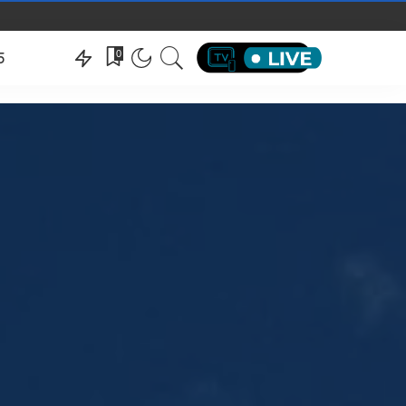
hëndeti
0
5
hëndeti