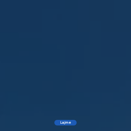
Lajme