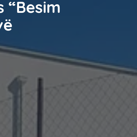
s “Besim
vë