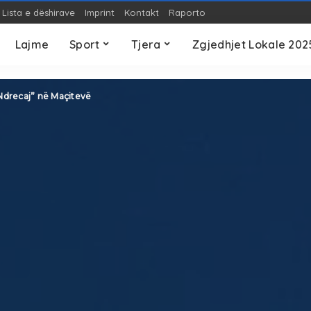
Lista e dëshirave
Imprint
Kontakt
Raporto
OP-ED
Teknologji
S
Lajme
Sport
Tjera
Zgjedhjet Lokale 202
OP-ED
Teknologji
S
 Ndrecaj” në Maçitevë