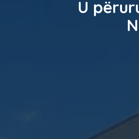
U përur
N