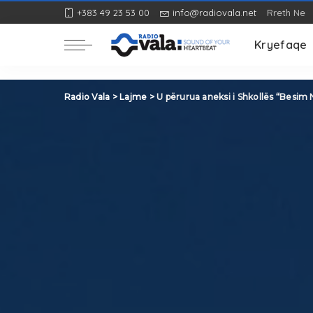
+383 49 23 53 00
info@radiovala.net
Rreth Ne
Rozë
Kryefaqe
Rozë
Radio Vala
>
Lajme
>
U përurua aneksi i Shkollës “Besim