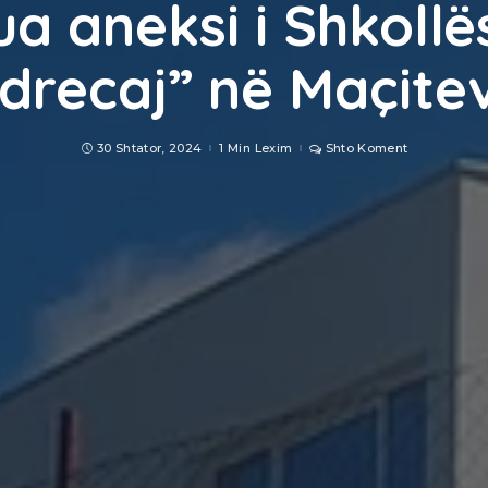
ua aneksi i Shkollë
drecaj” në Maçite
30 Shtator, 2024
1 Min Lexim
Shto Koment