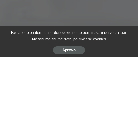
Faqja jonë e internetit përdor cookie për të përmirësuar përvojën tuaj.
Mësoni më shumë rreth:
politikës së cookies
Aprovo
Bali Muharremaj ka kthyer Suharekën në një model të
veçantë zhvillimi ekonomik dhe urban, me fokus të madh në
përkrahjen e biznesit lokal dhe përmirësimin e kushteve të
jetesës për qytetarët.
Gazmend Muhaxheri ka transformuar Pejën në një nga qytetet
më të zhvilluara dhe atraktive në Kosovë, duke investuar
fuqishëm në turizëm, kulturë, dhe projekte të mëdha
infrastrukturore.