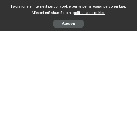
Faqja jonë e internetit përdor cookie për të përmirësuar përvojën tuaj.
Mësoni më shumë rreth:
politikës së cookies
Aprovo
Këngëtari i mirënjohur ndërkombëtarisht, Ramë Lahaj, ka
vazhduar misionin e tij për promovimin e kulturës dhe
vlerave shqiptare në skenat botërore, kësaj radhe me një
paraqitje artistike në Shën Petersburg të Rusisë, në muajin
maj 2025.
Përmes interpretimit të këngës tradicionale “Bishtalecat Pale
Pale”, Lahaj solli para publikut ndërkombëtar pasurinë e muzikës
dhe fjalës shqipe, duke dëshmuar edhe një herë fuqinë e artit
shqiptar për të komunikuar përtej kufijve gjuhësorë e kulturorë.
Gjatë viteve të fundit, kënga shqipe, e interpretuar nga Ramë