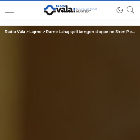
Radio Vala
>
Lajme
>
Ramë Lahaj sjell këngën shqipe në Shën Petersburg: kultura shqiptare në skenat ndërkombëtare(Video) /