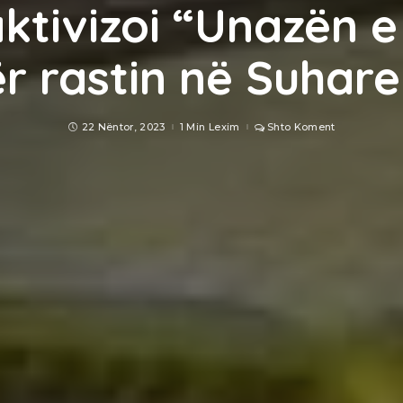
aktivizoi “Unazën e
r rastin në Suhar
22 Nëntor, 2023
1 Min Lexim
Shto Koment