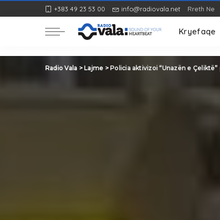
+383 49 23 53 00
info@radiovala.net
Rreth Ne
Rozë
Kryefaqe
Rozë
Radio Vala
>
Lajme
>
Policia aktivizoi “Unazën e Çeliktë”