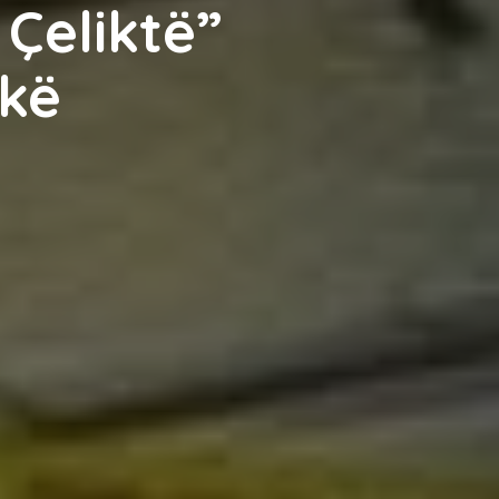
 Çeliktë”
ekë