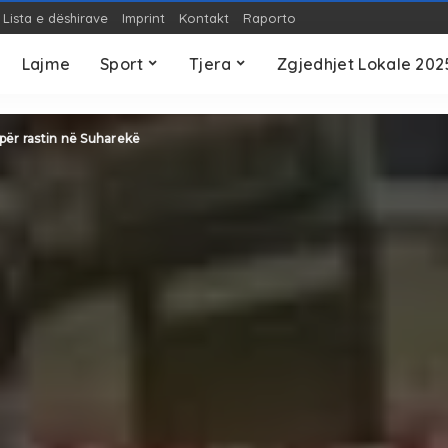
Lista e dëshirave
Imprint
Kontakt
Raporto
OP-ED
Teknologji
S
Lajme
Sport
Tjera
Zgjedhjet Lokale 202
OP-ED
Teknologji
S
 për rastin në Suharekë