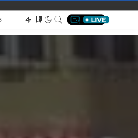
hëndeti
0
5
hëndeti