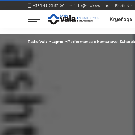
+383 49 23 53 00
info@radiovala.net
Rreth Ne
Rozë
Kryefaqe
Rozë
Radio Vala
>
Lajme
>
Performanca e komunave, Suhare