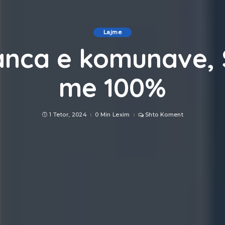
Lajme
nca e komunave,
me 100%
1 Tetor, 2024
0 Min Lexim
Shto Koment