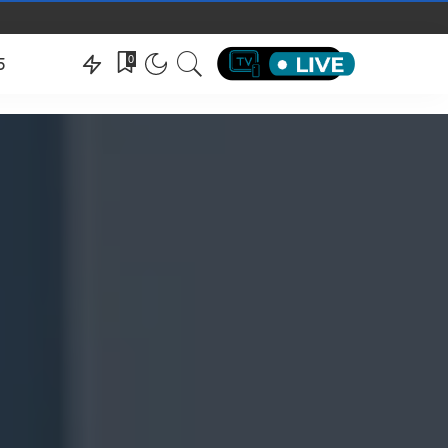
hëndeti
0
5
hëndeti