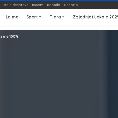
Lista e dëshirave
Imprint
Kontakt
Raporto
OP-ED
Teknologji
S
Lajme
Sport
Tjera
Zgjedhjet Lokale 202
OP-ED
Teknologji
S
ka me 100%