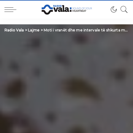
Radio Vala
>
Lajme
>
Moti i vranët dhe me intervale të shkurta me diell