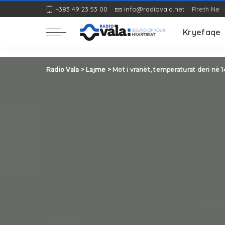
+383 49 23 53 00
info@radiovala.net
Rreth Ne
Rozë
Kryefaqe
Rozë
Radio Vala
>
Lajme
>
Mot i vranët, temperaturat deri në 