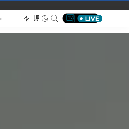
hëndeti
0
5
hëndeti