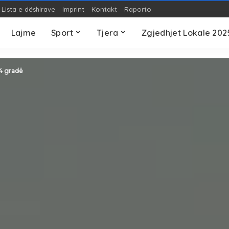
Lista e dëshirave
Imprint
Kontakt
Raporto
OP-ED
Teknologji
S
Lajme
Sport
Tjera
Zgjedhjet Lokale 202
OP-ED
Teknologji
S
14 gradë