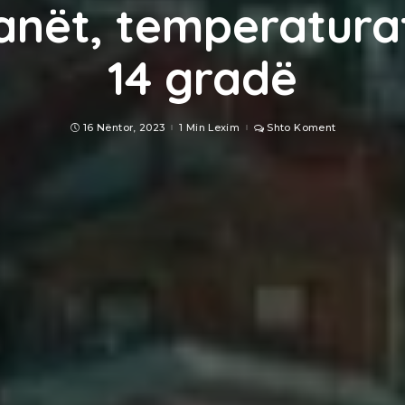
anët, temperatura
14 gradë
16 Nëntor, 2023
1 Min Lexim
Shto Koment