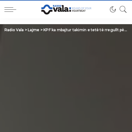
Radio Vala
>
Lajme
>
KPF ka mbajtur takimin e tetë të rregullt për këtë vit