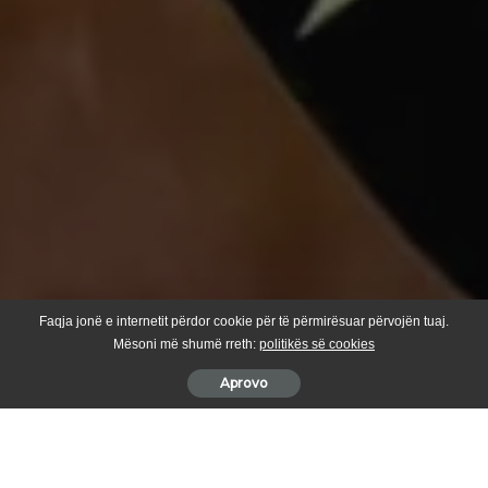
Faqja jonë e internetit përdor cookie për të përmirësuar përvojën tuaj.
Mësoni më shumë rreth:
politikës së cookies
Aprovo
Udhëhequr nga kryesuesi Bexhet Kuqi anëtaret e KPF-së
(komiteti për politik dhe financa) kanë mbajtur mbledhje e