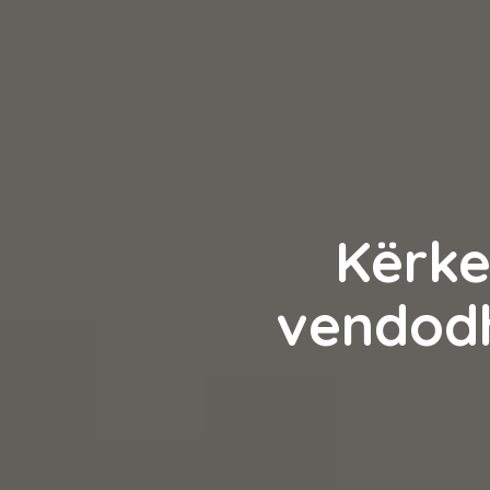
Kërke
vendodh