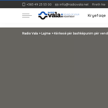
+383 49 23 53 00
info@radiovala.net
Rreth Ne
Rozë
Kryefaqe
Rozë
Radio Vala
>
Lajme
>
Kërkesë për bashkëpunim për vend