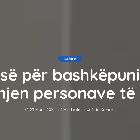
Lajme
së për bashkëpun
jen personave të
27 Mars, 2024
1 Min Lexim
Shto Koment