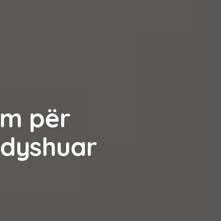
im për
 dyshuar