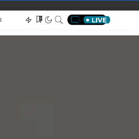
hëndeti
0
5
hëndeti