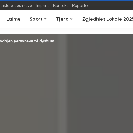
Lista e dëshirave
Imprint
Kontakt
Raporto
OP-ED
Teknologji
S
Lajme
Sport
Tjera
Zgjedhjet Lokale 202
OP-ED
Teknologji
S
odhjen personave të dyshuar