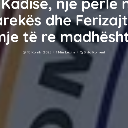
 Kadisë, një perlë 
rekës dhe Ferizajt
je të re madhësh
18 Korrik, 2025
1 Min Lexim
Shto Koment