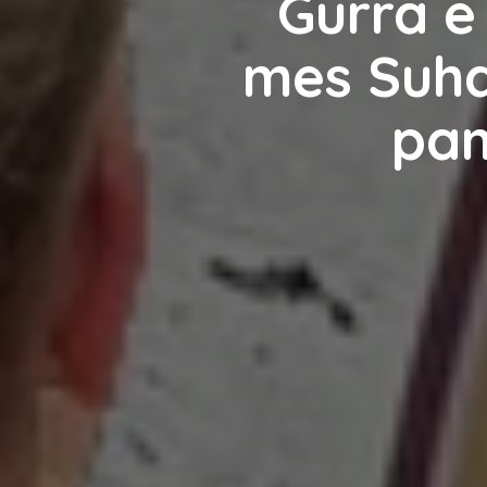
Gurra e
mes Suha
pam