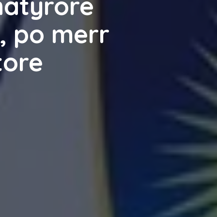
natyrore
, po merr
tore