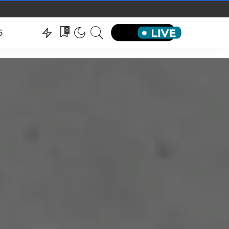
hëndeti
0
5
hëndeti