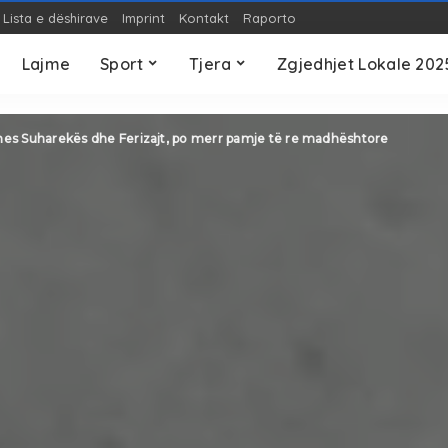
Lista e dëshirave
Imprint
Kontakt
Raporto
OP-ED
Teknologji
S
Lajme
Sport
Tjera
Zgjedhjet Lokale 202
OP-ED
Teknologji
S
 mes Suharekës dhe Ferizajt, po merr pamje të re madhështore