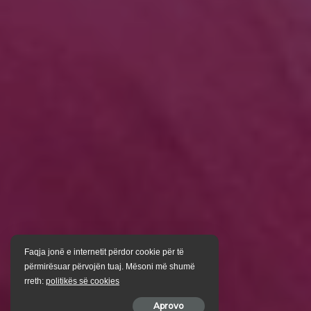
Faqja jonë e internetit përdor cookie për të
përmirësuar përvojën tuaj. Mësoni më shumë
rreth:
politikës së cookies
Aprovo