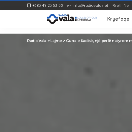
+383 49 23 53 00
info@radiovala.net
Rreth Ne
Rozë
Kryefaqe
Rozë
Radio Vala
>
Lajme
>
Gurra e Kadisë, një perlë natyrore