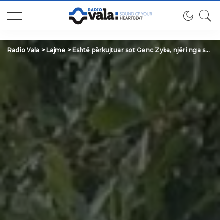
Radio Vala
>
Lajme
>
Është përkujtuar sot Genc Zyba, njëri nga sportistët e dalluar të volejbollit në Suharekë