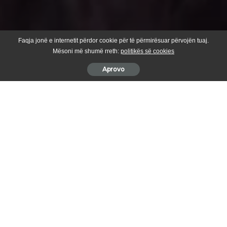
Faqja jonë e internetit përdor cookie për të përmirësuar përvojën tuaj.
Mësoni më shumë rreth:
politikës së cookies
Aprovo
Sot në fshatin Bukosh është përkujtuar Genc Zyba, sportisti
i njohur i volejbollit nga Suhareka, i cili ka lënë gjurmë të
pashlyeshme në zhvillimin e sportit vendor.
Në ceremoninë përkujtimore morën pjesë familjarë, sportistë,
shokë dhe bashkëfshatarë të Gencit, të cilët evokuan kujtime dhe
vlerësuan lartë kontributin e tij në sportin suharekas.
I pranishëm në këtë ngjarje ishte edhe kryetari i Komunës së
Suharekës, z. Bali Muharremaj, i cili në fjalën e tij u shpreh: