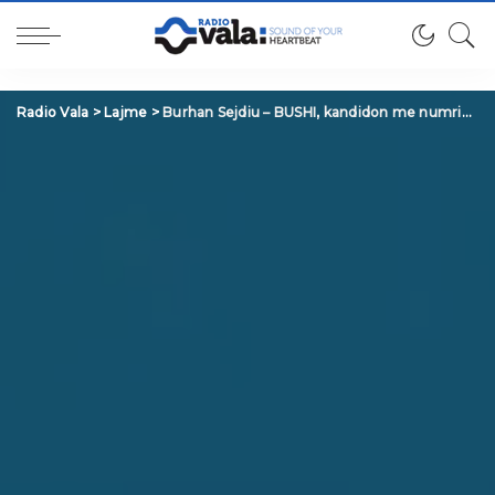
Radio Vala
>
Lajme
>
Burhan Sejdiu – BUSHI, kandidon me numrin 30 për Asamblenë Komunale në Suharekë /