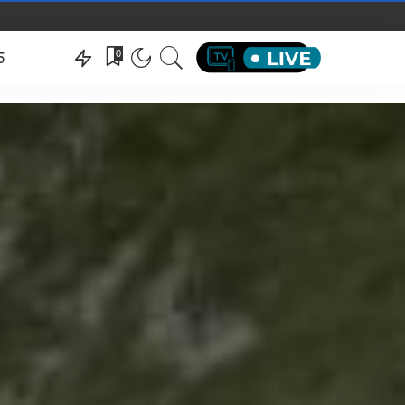
hëndeti
0
5
hëndeti