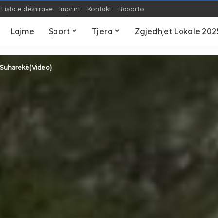
Lista e dëshirave
Imprint
Kontakt
Raporto
OP-ED
Teknologji
S
Lajme
Sport
Tjera
Zgjedhjet Lokale 202
OP-ED
Teknologji
S
ë Suharekë(Video)