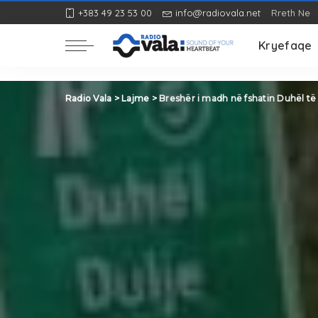
+383 49 23 53 00
info@radiovala.net
Rreth Ne
Rozë
Kryefaqe
Rozë
Radio Vala
>
Lajme
>
Breshër i madh në fshatin Duhël t