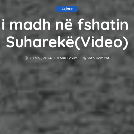
Lajme
 i madh në fshatin 
Suharekë(Video)
28 Maj, 2024
0 Min Lexim
Shto Koment