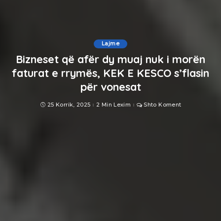
Lajme
Bizneset që afër dy muaj nuk i morën
faturat e rrymës, KEK E KESCO s’flasin
për vonesat
25 Korrik, 2025
2 Min Lexim
Shto Koment