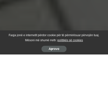
Faqja jonë e internetit përdor cookie për të përmirësuar përvojën tuaj.
Mësoni më shumë rreth:
politikës së cookies
Aprovo
Por kompanitë të cilat kanë dalë në treg të lirë të energjisë
thonë që ende nuk kanë pranuar faturat e energjisë elektrike
për muajin qershor.
Në mesin e tyre është edhe ky biznes që merret me shitjen e
veshmbathjeve.