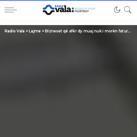
Radio Vala
>
Lajme
>
Bizneset që afër dy muaj nuk i morën faturat e rrymës, KEK E KESCO s’flasin për vonesat