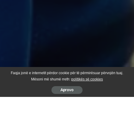
Faqja jonë e internetit përdor cookie për të përmirësuar përvojën tuaj.
Mësoni më shumë rreth:
politikës së cookies
Aprovo
Në kuadër të prezantimit të kandidatëve për Asamblenë
Komunale, kryetari Bali Muharremaj po sjell një frymë të re
përfaqësimi, me theks të veçantë tek gratë e zonës. Një ndër
to është Klodiana Lumi nga fshati Bllacë.