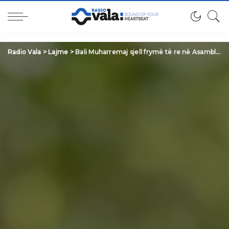
Radio Vala
>
Lajme
>
Bali Muharremaj sjell frymë të re në Asamble Klodiana Lumi, zëri i kujdesit nga Bllaca