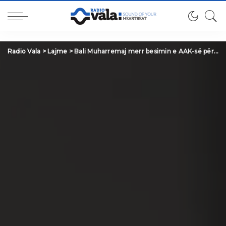
Radio Vala
>
Lajme
>
Bali Muharremaj merr besimin e AAK-së për kandidimin për Kryetar të Komunës së Suharekës në mandatin 2025–2029(Video)