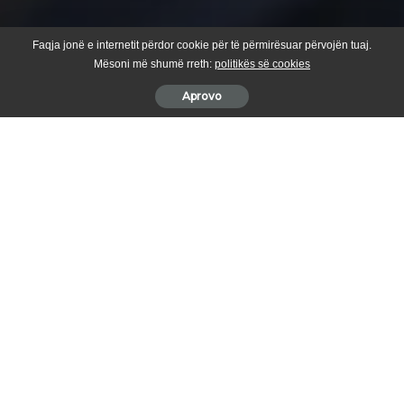
Faqja jonë e internetit përdor cookie për të përmirësuar përvojën tuaj.
Mësoni më shumë rreth:
politikës së cookies
Aprovo
Në mbledhjen e mbajtur sot në selinë e Aleancës për
Ardhmërinë e Kosovës (AAK) në Suharekë, Bali Muharremaj
ka marrë mbështetjen dhe miratimin unanim nga Këshilli
Drejtues dhe organet tjera drejtuese të degës së AAK-së në
Suharekë për kandidimin e tij për Kryetar të Komunës në
zgjedhjet lokale të vitit 2025.
Muharremaj, i cili aktualisht është në përfundim të mandatit të tij
të dytë si kryetar i komunës, njëherësh mban edhe postin e
kryetarit të degës së AAK-së në Suharekë. Gjatë dy mandateve të
tij, nën udhëheqjen e tij janë realizuar projekte të rëndësishme