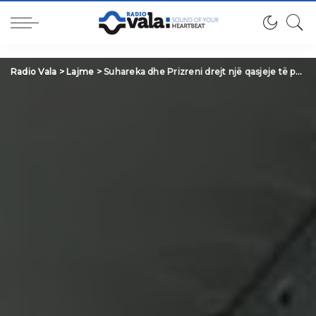
Radio Vala
>
Lajme
>
Suhareka dhe Prizreni drejt një qasjeje të përbashkët për shëndetin mendor