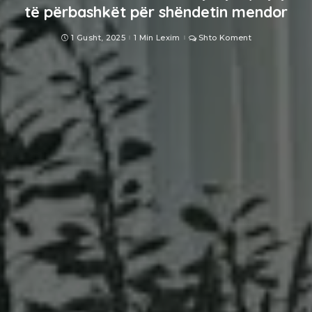
të përbashkët për shëndetin mendor
1 Gusht, 2025
1 Min Lexim
Shto Koment