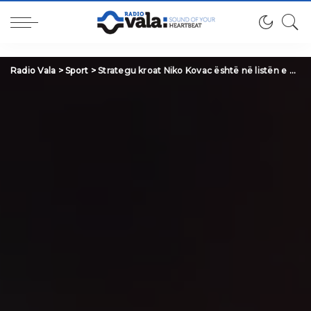
Radio Vala
>
Sport
>
Strategu kroat Niko Kovac është në listën e ngushtë te FFK-së