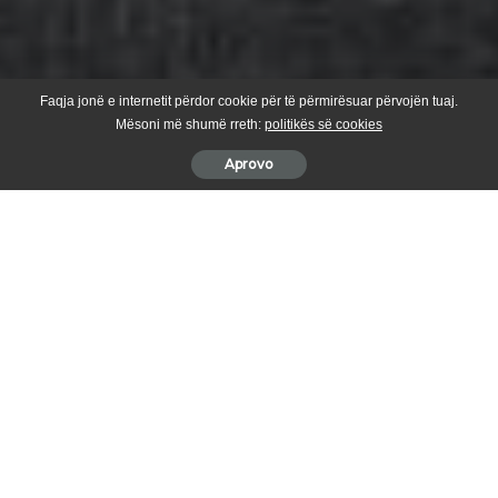
Faqja jonë e internetit përdor cookie për të përmirësuar përvojën tuaj.
Mësoni më shumë rreth:
politikës së cookies
Aprovo
LAJMI I FUNDIT: Strategu kroat Niko Kovac është në listën e
ngushtë te FFK-së
Trajnerit nuk po i ec mirë te Woflsburg dhe nëse largohet e
ardhmja e tij mund të jetë Kosova, kontaktet kanë filluar
.
Cili është reagimi juaj?