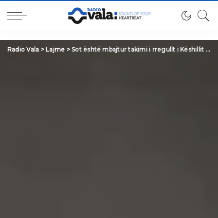
Radio Vala
>
Lajme
>
Sot është mbajtur takimi i rregullt i Këshillit Komunal për Siguri në Bashkësi