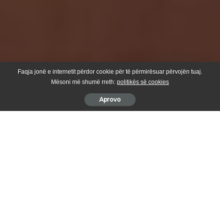
Faqja jonë e internetit përdor cookie për të përmirësuar përvojën tuaj.
Mësoni më shumë rreth:
politikës së cookies
Aprovo
Në takimin e rregullt të Këshillit Komunal për Siguri në
Bashkësi, që u mbajt sot, e që e ka kryesuar nënkryetarja e
Komunës znj. Mihrije Suka, u diskutua për këtë rend dite:
1. Miratimi i procesverbalit nga mbledhja e kaluar;
2.Diskutim për aktivitete e organizuara nga Drejtoria e Arsimit për