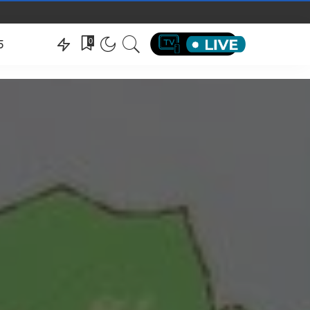
hëndeti
0
5
hëndeti