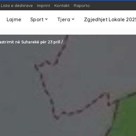
Lista e dëshirave
Imprint
Kontakt
Raporto
OP-ED
Teknologji
S
Lajme
Sport
Tjera
Zgjedhjet Lokale 202
OP-ED
Teknologji
S
astrimit në Suharekë për 23 prill /