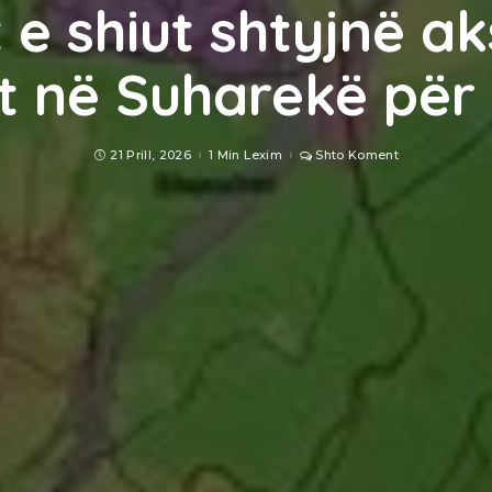
 e shiut shtyjnë ak
t në Suharekë për 2
21 Prill, 2026
1 Min Lexim
Shto Koment