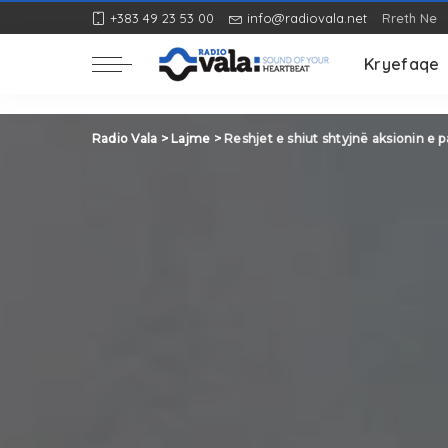
+383 49 23 53 00
info@radiovala.net
Rreth Ne
Rozë
Kryefaqe
Rozë
Radio Vala
>
Lajme
>
Reshjet e shiut shtyjnë aksionin e p