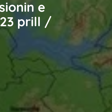
sionin e
3 prill /