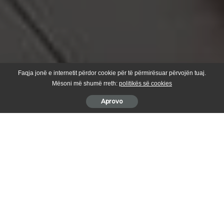
Faqja jonë e internetit përdor cookie për të përmirësuar përvojën tuaj.
Mësoni më shumë rreth:
politikës së cookies
Aprovo
Projekti “Renovimi i Urës së Tranzitit dhe rregullimi i shtratit
të Lumit Toplluha – Segmenti 2.2” është bashkëfinancim i
Ministrisë së Zhvillimit Rajonal dhe Komunës së Suharekës.
Jam falenderues ndaj Ministrit z.Fikrim Damka për nënshkrimin e
Marrëveshjes së Mirëkuptimit për Bashkëfinancimin e Projektit.
Bali Muharremaj