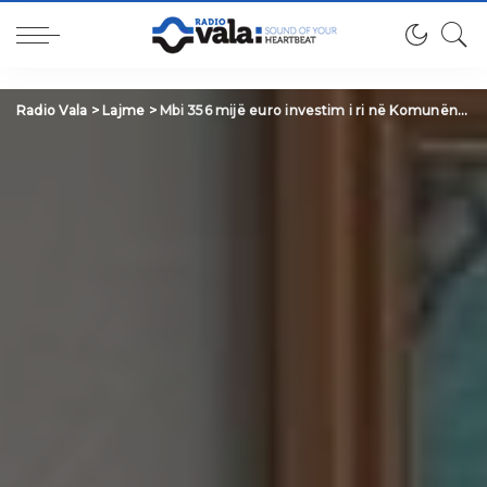
Radio Vala
>
Lajme
>
Mbi 356 mijë euro investim i ri në Komunën e Suharekës