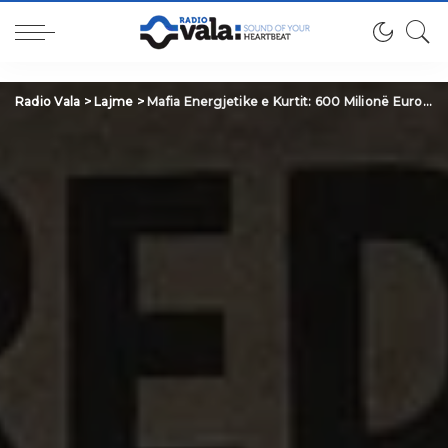
Radio Vala
>
Lajme
>
Mafia Energjetike e Kurtit: 600 Milionë Euro për Errësirë dhe Varfëri