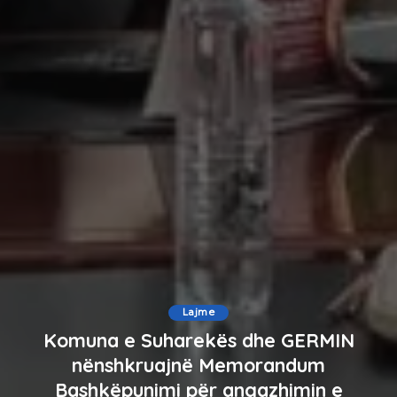
Lajme
Komuna e Suharekës dhe GERMIN
nënshkruajnë Memorandum
Bashkëpunimi për angazhimin e