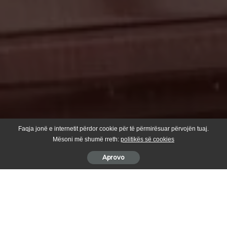
Faqja jonë e internetit përdor cookie për të përmirësuar përvojën tuaj.
Mësoni më shumë rreth:
politikës së cookies
Aprovo
Komuna e Suharekës dhe organizata GERMIN kanë
nënshkruar sot një Memorandum Bashkëpunimi me qëllim
realizimin e aktiviteteve të përbashkëta që synojnë