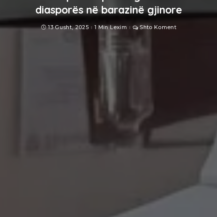
diasporës në barazinë gjinore
13 Gusht, 2025
1 Min Lexim
Shto Koment