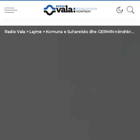
Radio Vala
>
Lajme
>
Komuna e Suharekës dhe GERMIN nënshkruajnë Memorandum Bashkëpunimi për angazhimin e diasporës në barazinë gjinore