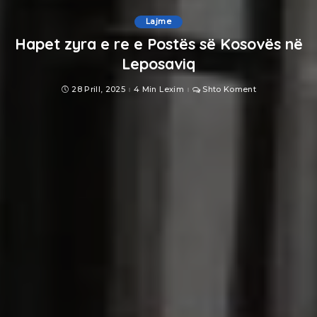
Lajme
Hapet zyra e re e Postës së Kosovës në
Leposaviq
28 Prill, 2025
4 Min Lexim
Shto Koment