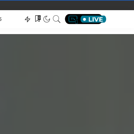
hëndeti
0
5
hëndeti