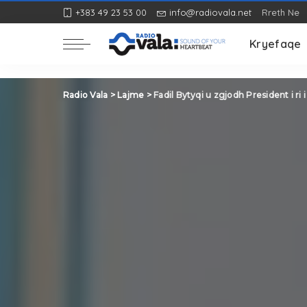
+383 49 23 53 00
info@radiovala.net
Rreth Ne
Rozë
Kryefaqe
Rozë
Radio Vala
>
Lajme
>
Fadil Bytyqi u zgjodh President i ri