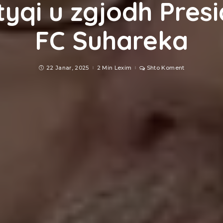
yqi u zgjodh Presid
FC Suhareka
22 Janar, 2025
2 Min Lexim
Shto Koment