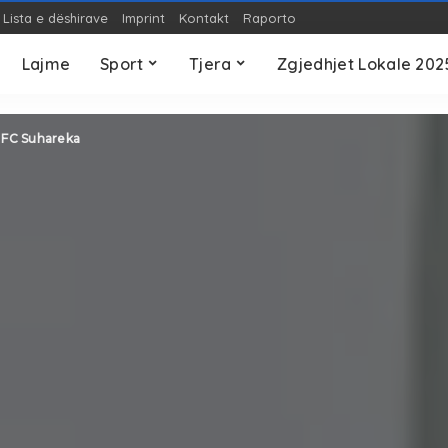
Lista e dëshirave
Imprint
Kontakt
Raporto
OP-ED
Teknologji
S
Lajme
Sport
Tjera
Zgjedhjet Lokale 202
OP-ED
Teknologji
S
 i FC Suhareka