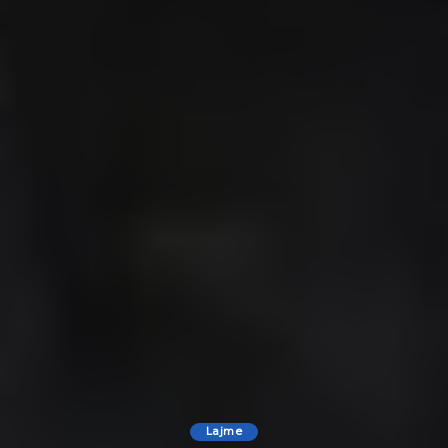
Lajme