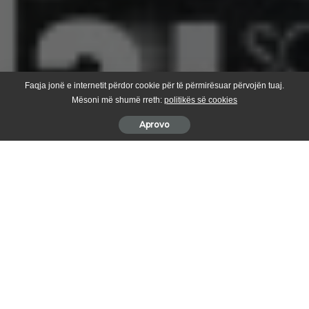
Faqja jonë e internetit përdor cookie për të përmirësuar përvojën tuaj.
Mësoni më shumë rreth:
politikës së cookies
Aprovo
Temperaturat e ulëta të cilat kanë afektuar ashpër së fundi
vendet nordike, pritet të prekun edhe Kosovën nga e hëna e
javës së ardhshme.
Sipas parashikuesit meteorologjik aeronautik të ASHNA-s, Sherif
Gosalcit, temperaturat minimale pritet të zbresin deri në -08°C,
ndërsa ato maksimale deri në -1°C.