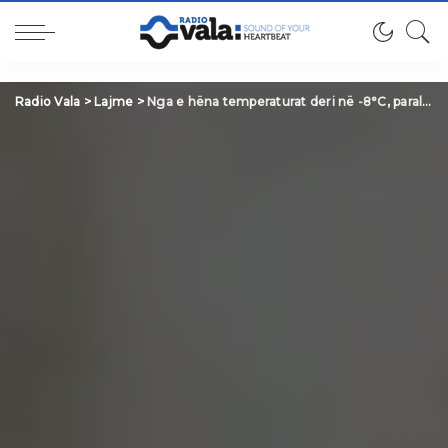
Radio Vala
>
Lajme
>
Nga e hëna temperaturat deri në -8°C, paralajmërohet borë e acar