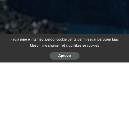
Faqja jonë e internetit përdor cookie për të përmirësuar përvojën tuaj.
Mësoni më shumë rreth:
politikës së cookies
Aprovo
Drejtoria e Urbanizmit Planifikimit dhe mjedisit me drjetorin
Visar Kuçi, këtë vit ka shënuar sukses të jashtëzakonshëm
krahasuar me 10 vitet e fundit.
Drejtoria ka shënuar progres edhe në drejtime tjera, të cilat do të
paraqiten edhe në raportin përfundimtar i cili do të jet publik për të
gjithë qytetarët.