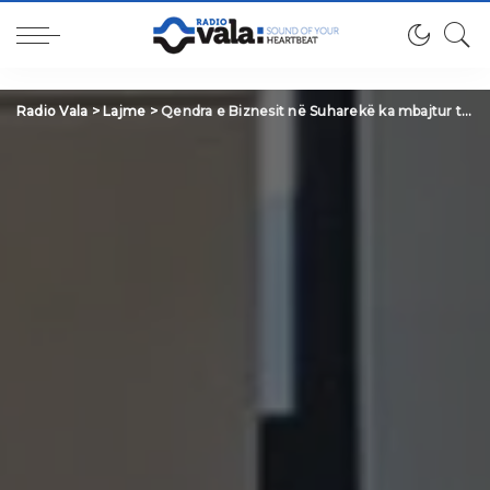
Radio Vala
>
Lajme
>
Qendra e Biznesit në Suharekë ka mbajtur takimin e rregullt për vitin 2025